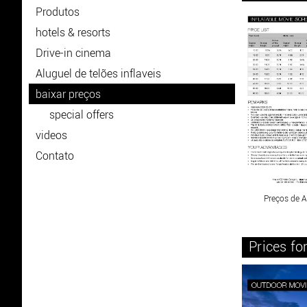
Produtos
hotels & resorts
Drive-in cinema
Aluguel de telões inflaveis
baixar preços
special offers
videos
Contato
Preços de 
Prices f