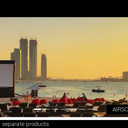
AIRSC
n
r separate products