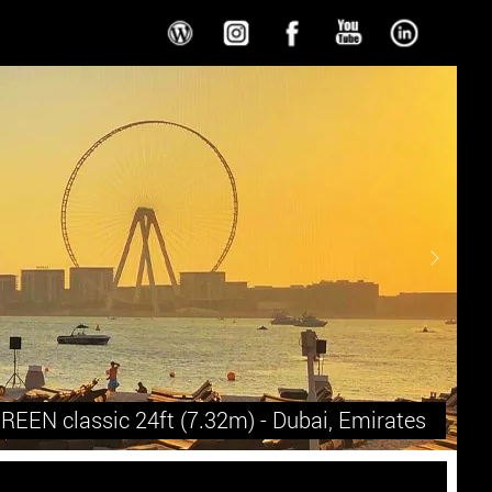
Next
REEN classic 24ft (7.32m) - Dubai, Emirates