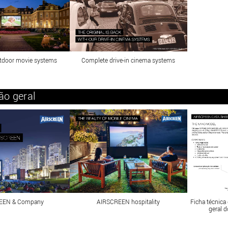
tdoor movie systems
Complete drive-in cinema systems
ão geral
EEN & Company
AIRSCREEN hospitality
Ficha técnic
geral 